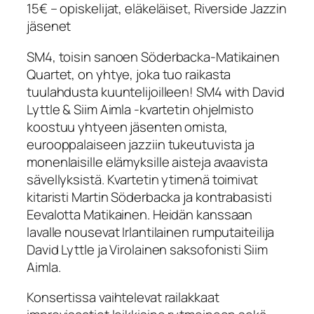
15€ – opiskelijat, eläkeläiset, Riverside Jazzin
jäsenet
SM4, toisin sanoen Söderbacka-Matikainen
Quartet, on yhtye, joka tuo raikasta
tuulahdusta kuuntelijoilleen! SM4 with David
Lyttle & Siim Aimla -kvartetin ohjelmisto
koostuu yhtyeen jäsenten omista,
eurooppalaiseen jazziin tukeutuvista ja
monenlaisille elämyksille aisteja avaavista
sävellyksistä. Kvartetin ytimenä toimivat
kitaristi Martin Söderbacka ja kontrabasisti
Eevalotta Matikainen. Heidän kanssaan
lavalle nousevat Irlantilainen rumputaiteilija
David Lyttle ja Virolainen saksofonisti Siim
Aimla.
Konsertissa vaihtelevat railakkaat