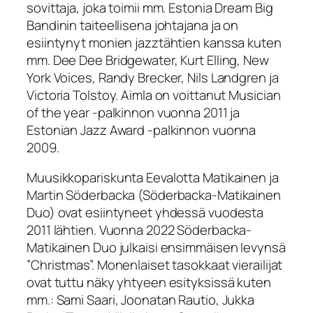
sovittaja, joka toimii mm. Estonia Dream Big
Bandinin taiteellisena johtajana ja on
esiintynyt monien jazztähtien kanssa kuten
mm. Dee Dee Bridgewater, Kurt Elling, New
York Voices, Randy Brecker, Nils Landgren ja
Victoria Tolstoy. Aimla on voittanut Musician
of the year -palkinnon vuonna 2011 ja
Estonian Jazz Award -palkinnon vuonna
2009.
Muusikkopariskunta Eevalotta Matikainen ja
Martin Söderbacka (Söderbacka-Matikainen
Duo) ovat esiintyneet yhdessä vuodesta
2011 lähtien. Vuonna 2022 Söderbacka-
Matikainen Duo julkaisi ensimmäisen levynsä
”Christmas”. Monenlaiset tasokkaat vierailijat
ovat tuttu näky yhtyeen esityksissä kuten
mm.: Sami Saari, Joonatan Rautio, Jukka