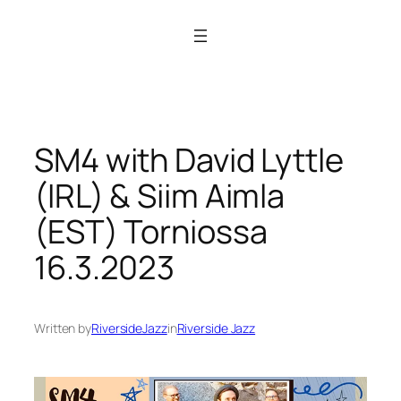
Siirry
sisältöön
SM4 with David Lyttle
(IRL) & Siim Aimla
(EST) Torniossa
16.3.2023
Written by
RiversideJazz
in
Riverside Jazz