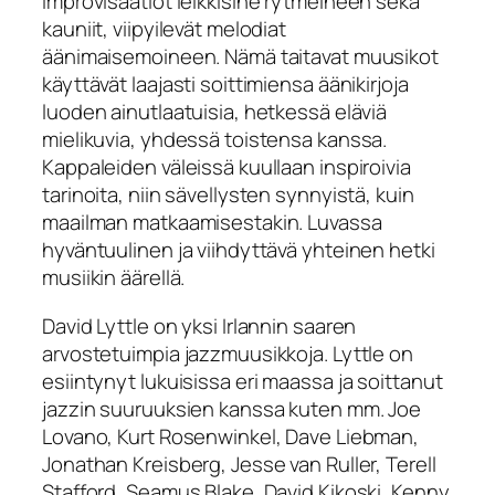
improvisaatiot leikkisine rytmeineen sekä
kauniit, viipyilevät melodiat
äänimaisemoineen. Nämä taitavat muusikot
käyttävät laajasti soittimiensa äänikirjoja
luoden ainutlaatuisia, hetkessä eläviä
mielikuvia, yhdessä toistensa kanssa.
Kappaleiden väleissä kuullaan inspiroivia
tarinoita, niin sävellysten synnyistä, kuin
maailman matkaamisestakin. Luvassa
hyväntuulinen ja viihdyttävä yhteinen hetki
musiikin äärellä.
David Lyttle on yksi Irlannin saaren
arvostetuimpia jazzmuusikkoja. Lyttle on
esiintynyt lukuisissa eri maassa ja soittanut
jazzin suuruuksien kanssa kuten mm. Joe
Lovano, Kurt Rosenwinkel, Dave Liebman,
Jonathan Kreisberg, Jesse van Ruller, Terell
Stafford, Seamus Blake, David Kikoski, Kenny