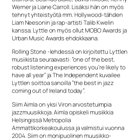
Werner ja Liane Carroll. Lisäksi hän on myös
tehnyt yhteistyötä mm. Hollywood-tähden
Liam Neesonin ja rap-artisti Talib Kwelin
kanssa. Lyttle on myös ollut MOBO Awards ja
Urban Music Awards ehdokkaana.
Rolling Stone -lehdessä on kirjoitettu Lyttlen
musiikista seuraavasti: ”one of the best,
robust listening experiences you’re likely to
have all year” ja The Independent kuvailee
Lyttlen soittoa sanoilla ”the best in jazz
coming out of Ireland today”.
Siim Aimla on yksi Viron arvostetuimpia
jazzmuusikkoja. Aimla opiskeli musiikkia
Helsingissä Metropolia
Ammattikorkeakoulussa ja valmistui vuonna
2004. Siim on monipuolinen muusikko-