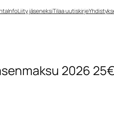
nta
Info
Liity jäseneksi
Tilaa uutiskirje
Yhdistyks
 jäsenmaksu 2026 25