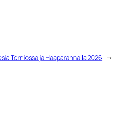
uesia Torniossa ja Haaparannalla 2026
→