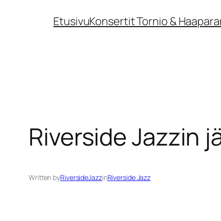
Siirry
Etusivu
Konsertit Tornio & Haapara
sisältöön
Riverside Jazzin
Written by
RiversideJazz
in
Riverside Jazz