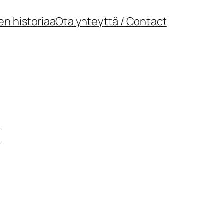
en historiaa
Ota yhteyttä / Contact
€