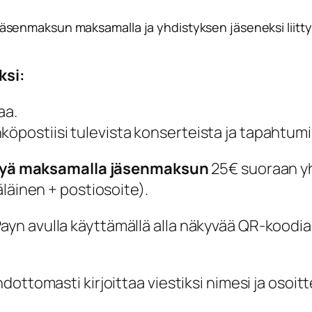
enmaksun maksamalla ja yhdistyksen jäseneksi liittymä
ksi:
aa.
köpostiisi tulevista konserteista ja tapahtumi
iittyä maksamalla jäsenmaksun
25€ suoraan yhd
läinen + postiosoite).
n avulla käyttämällä alla näkyvää QR-koodia 
dottomasti kirjoittaa viestiksi nimesi ja oso