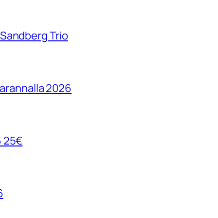
 Sandberg Trio
parannalla 2026
6 25€
6