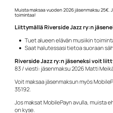
Muista maksaa vuoden 2026 jäsenmaksu 25€. Jäs
toimintaa!
Liittymällä Riverside Jazz ry:n jäsene
Tuet alueen elävän musiikin toimint
Saat halutessasi tietoa suoraan säh
Riverside Jazz ry:n jäseneksi voit l
83 / viesti: jäsenmaksu 2026 Matti Meikä
Voit maksaa jäsenmaksun myös MobilePay
35192.
Jos maksat MobilePayn avulla, muista eh
on kyse.