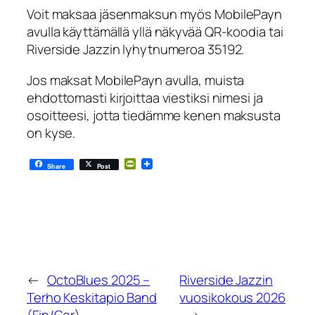
Voit maksaa jäsenmaksun myös MobilePayn
avulla käyttämällä yllä näkyvää QR-koodia tai
Riverside Jazzin lyhytnumeroa 35192.
Jos maksat MobilePayn avulla, muista
ehdottomasti kirjoittaa viestiksi nimesi ja
osoitteesi, jotta tiedämme kenen maksusta
on kyse.
PrintFriendly
Share
Post
←
OctoBlues 2025 –
Riverside Jazzin
Terho Keskitapio Band
vuosikokous 2026
(Fin/Ger)
→