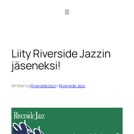
Siirry
sisältöön
Liity Riverside Jazzin
jäseneksi!
Written by
RiversideJazz
in
Riverside Jazz