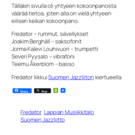
Tälläkin sivulla oli yhtyeen kokoonpanosta
väärää tietoa, joten alla on vielä yhtyeen
eilisen keikan kokoonpano.
Fredator – rummut, sävellykset
Joakim Berghäll – saksofonit
Jorma Kalevi Louhivuori – trumpetti
Severi Pyysalo – vibrafoni
Teemu Åkerblom – basso
Fredator liikkui
Suomen Jazzliiton
kiertueella.
PrintFriendly
Share
Post
Fredator
Lappian Musiikkitalo
Suomen Jazzliitto