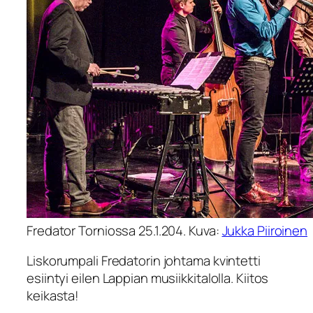
Fredator Torniossa 25.1.204. Kuva:
Jukka Piiroinen
Liskorumpali Fredatorin johtama kvintetti
esiintyi eilen Lappian musiikkitalolla. Kiitos
keikasta!