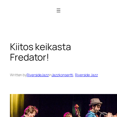
Siirry
sisältöön
Kiitos keikasta
Fredator!
Written by
RiversideJazz
in
Jazzkonsertti
, 
Riverside Jazz