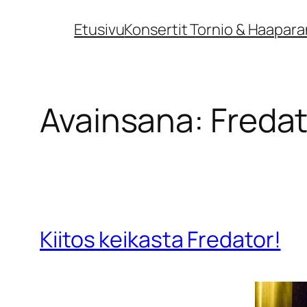
Siirry
Etusivu
Konsertit Tornio & Haapara
sisältöön
Avainsana:
Fredat
Kiitos keikasta Fredator!