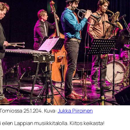
Torniossa 25.1.204. Kuva:
Jukka Piiroinen
 eilen Lappian musiikkitalolla. Kiitos keikasta!