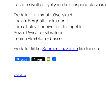
Tälläkin sivulla oli yhtyeen kokoonpanosta väärä
Fredator – rummut, sävellykset
Joakim Berghäll – saksofonit
Jorma Kalevi Louhivuori – trumpetti
Severi Pyysalo – vibrafoni
Teemu Åkerblom – basso
Fredator liikkui
Suomen Jazzliiton
kiertueella.
PrintFriendly
Share
Post
26.1.2014