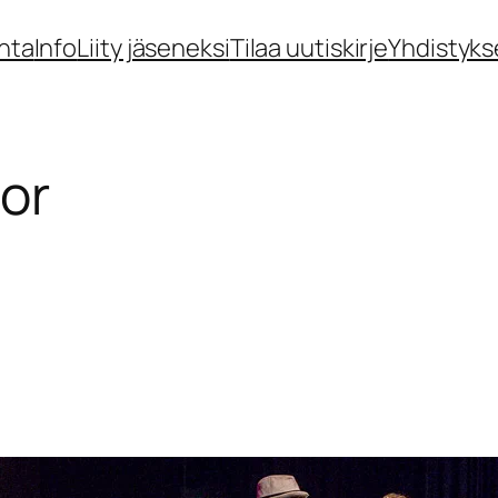
nta
Info
Liity jäseneksi
Tilaa uutiskirje
Yhdistyks
or