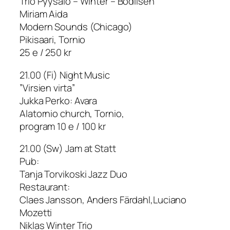
Trio Pyysalo – Winter – Bodilsen
Miriam Aida
Modern Sounds (Chicago)
Pikisaari, Tornio
25 e / 250 kr
21.00 (Fi) Night Music
”Virsien virta”
Jukka Perko: Avara
Alatornio church, Tornio,
program 10 e / 100 kr
21.00 (Sw) Jam at Statt
Pub:
Tanja Torvikoski Jazz Duo
Restaurant:
Claes Jansson, Anders Färdahl,Luciano
Mozetti
Niklas Winter Trio