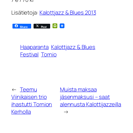
Lisätietoja:
Kalottjazz & Blues 2013
PrintFriendly
Share
Post
Haaparanta
Kalottjazz & Blues
Festival
Tornio
←
Teemu
Muista maksaa
Viinikaisen trio
jäsenmaksusi – saat
ihastutti Tornion
alennusta Kalottijazzeilla
Kerholla
→