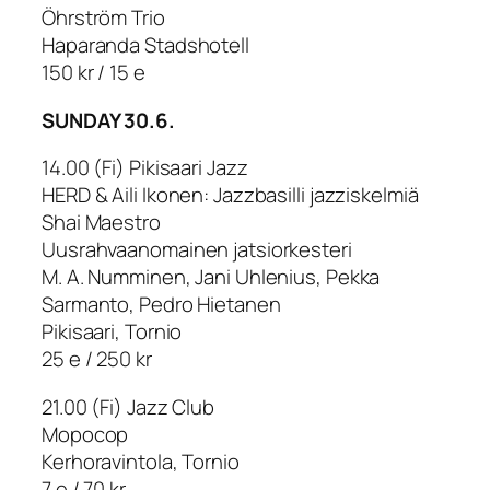
Öhrström Trio
Haparanda Stadshotell
150 kr / 15 e
SUNDAY 30.6.
14.00 (Fi) Pikisaari Jazz
HERD & Aili Ikonen: Jazzbasilli jazziskelmiä
Shai Maestro
Uusrahvaanomainen jatsiorkesteri
M. A. Numminen, Jani Uhlenius, Pekka
Sarmanto, Pedro Hietanen
Pikisaari, Tornio
25 e / 250 kr
21.00 (Fi) Jazz Club
Mopocop
Kerhoravintola, Tornio
7 e / 70 kr