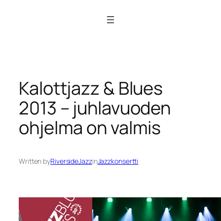
Siirry
sisältöön
Kalottjazz & Blues
2013 – juhlavuoden
ohjelma on valmis
Written by
RiversideJazz
in
Jazzkonsertti