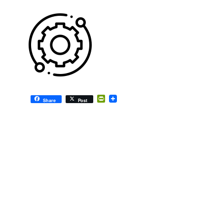
PrintFriendly
Share
Post