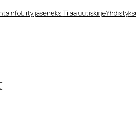
nta
Info
Liity jäseneksi
Tilaa uutiskirje
Yhdistyks
t