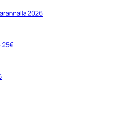
parannalla 2026
6 25€
6