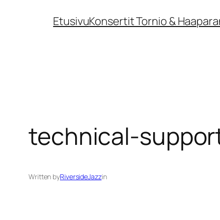
Siirry
Etusivu
Konsertit Tornio & Haapara
sisältöön
technical-suppor
Written by
RiversideJazz
in