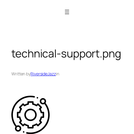
Siirry
sisältöön
technical-support.png
Written by
RiversideJazz
in