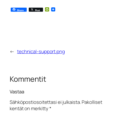
PrintFriendly
Share
Post
←
technical-support.png
Kommentit
Vastaa
Sähköpostiosoitettasi ei julkaista.
Pakolliset
kentät on merkitty
*