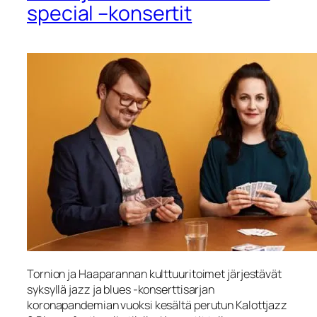
special –konsertit
Tornion ja Haaparannan kulttuuritoimet järjestävät
syksyllä jazz ja blues -konserttisarjan
koronapandemian vuoksi kesältä perutun Kalottjazz