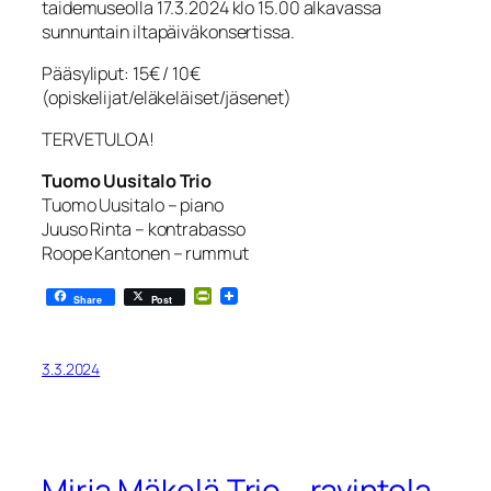
taidemuseolla 17.3.2024 klo 15.00 alkavassa
sunnuntain iltapäiväkonsertissa.
Pääsyliput: 15€ / 10€
(opiskelijat/eläkeläiset/jäsenet)
TERVETULOA!
Tuomo Uusitalo Trio
Tuomo Uusitalo – piano
Juuso Rinta – kontrabasso
Roope Kantonen – rummut
PrintFriendly
Share
Post
3.3.2024
Mirja Mäkelä Trio – ravintola