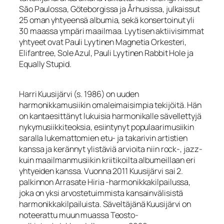
São Paulossa, Göteborgissa ja Århusissa, julkaissut
25 oman yhtyeensä albumia, sekä konsertoinut yli
30 maassa ympäri maailmaa. Lyytisen aktiivisimmat
yhtyeet ovat Pauli Lyytinen Magnetia Orkesteri,
Elifantree, Sole Azul, Pauli Lyytinen Rabbit Hole ja
Equally Stupid.
Harri Kuusijärvi (s. 1986) on uuden
harmonikkamusiikin omaleimaisimpia tekijöitä. Hän
on kantaesittänyt lukuisia harmonikalle sävellettyjä
nykymusiikkiteoksia, esiintynyt populaarimusiikin
saralla lukemattomien etu- ja takarivin artistien
kanssa ja kerännyt ylistäviä arvioita niin rock-, jazz-
kuin maailmanmusiikin kriitikoilta albumeillaan eri
yhtyeiden kanssa. Vuonna 2011 Kuusijärvi sai 2.
palkinnon Arrasate Hiria -harmonikkakilpailussa,
joka on yksi arvostetuimmista kansainvälisistä
harmonikkakilpailuista. Säveltäjänä Kuusijärvi on
noteerattu muun muassa Teosto-