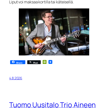
Liput voi maksaa kortilla tai käteisellä.
PrintFriendly
Share
Post
4.8.2026
Tuomo Uusitalo Trio Aineen