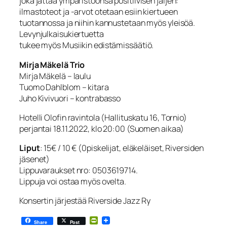
joka jättää ympäristöönsä positiivisen jäljen:
ilmastoteot ja -arvot otetaan esiin kiertueen
tuotannossa ja niihin kannustetaan myös yleisöä.
Levynjulkaisukiertuetta
tukee myös Musiikin edistämissäätiö.
Mirja Mäkelä Trio
Mirja Mäkelä – laulu
Tuomo Dahlblom – kitara
Juho Kivivuori – kontrabasso
Hotelli Olofin ravintola (Hallituskatu 16, Tornio)
perjantai 18.11.2022, klo 20:00 (Suomen aikaa)
Liput
: 15€ / 10 € (0piskelijat, eläkeläiset, Riversiden
jäsenet)
Lippuvaraukset nro: 0503619714.
Lippuja voi ostaa myös ovelta.
Konsertin järjestää Riverside Jazz Ry
PrintFriendly
Share
Post