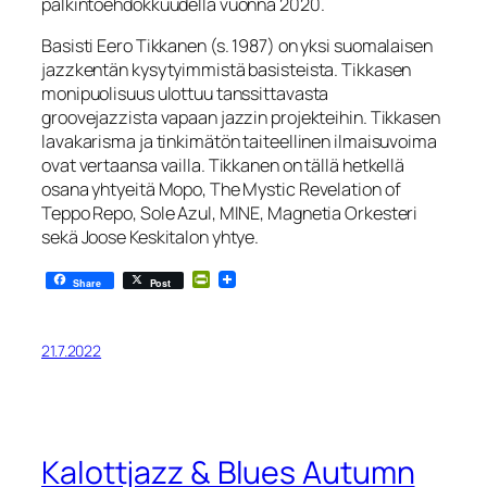
palkintoehdokkuudella vuonna 2020.
Basisti Eero Tikkanen (s. 1987) on yksi suomalaisen
jazzkentän kysytyimmistä basisteista. Tikkasen
monipuolisuus ulottuu tanssittavasta
groovejazzista vapaan jazzin projekteihin. Tikkasen
lavakarisma ja tinkimätön taiteellinen ilmaisuvoima
ovat vertaansa vailla. Tikkanen on tällä hetkellä
osana yhtyeitä Mopo, The Mystic Revelation of
Teppo Repo, Sole Azul, MINE, Magnetia Orkesteri
sekä Joose Keskitalon yhtye.
PrintFriendly
Share
Post
21.7.2022
Kalottjazz & Blues Autumn