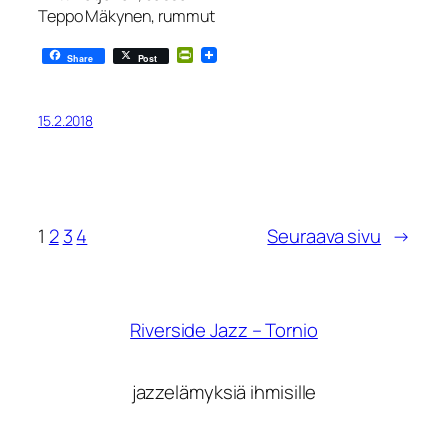
Teppo Mäkynen, rummut
PrintFriendly
Share
Post
15.2.2018
1
2
3
4
Seuraava sivu
→
Riverside Jazz – Tornio
jazzelämyksiä ihmisille