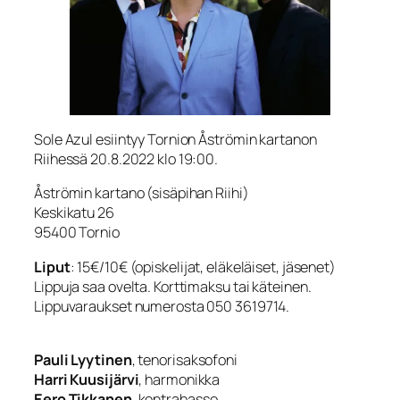
Sole Azul esiintyy Tornion Åströmin kartanon
Riihessä 20.8.2022 klo 19:00.
Åströmin kartano (sisäpihan Riihi)
Keskikatu 26
95400 Tornio
Liput
: 15€/10€ (opiskelijat, eläkeläiset, jäsenet)
Lippuja saa ovelta. Korttimaksu tai käteinen.
Lippuvaraukset numerosta 050 3619714.
Pauli Lyytinen
, tenorisaksofoni
Harri Kuusijärvi
, harmonikka
Eero Tikkanen
, kontrabasso