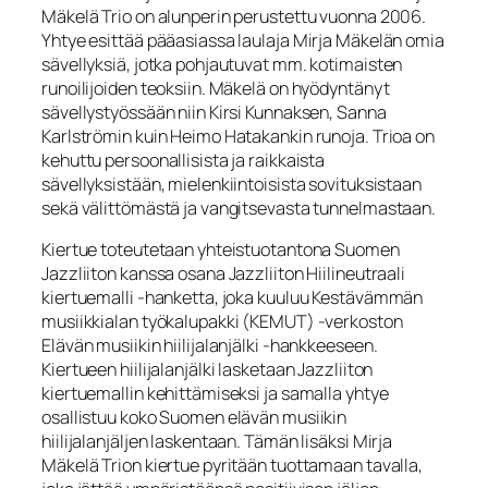
Mäkelä Trio on alunperin perustettu vuonna 2006.
Yhtye esittää pääasiassa laulaja Mirja Mäkelän omia
sävellyksiä, jotka pohjautuvat mm. kotimaisten
runoilijoiden teoksiin. Mäkelä on hyödyntänyt
sävellystyössään niin Kirsi Kunnaksen, Sanna
Karlströmin kuin Heimo Hatakankin runoja. Trioa on
kehuttu persoonallisista ja raikkaista
sävellyksistään, mielenkiintoisista sovituksistaan
sekä välittömästä ja vangitsevasta tunnelmastaan.
Kiertue toteutetaan yhteistuotantona Suomen
Jazzliiton kanssa osana Jazzliiton Hiilineutraali
kiertuemalli -hanketta, joka kuuluu Kestävämmän
musiikkialan työkalupakki (KEMUT) -verkoston
Elävän musiikin hiilijalanjälki -hankkeeseen.
Kiertueen hiilijalanjälki lasketaan Jazzliiton
kiertuemallin kehittämiseksi ja samalla yhtye
osallistuu koko Suomen elävän musiikin
hiilijalanjäljen laskentaan. Tämän lisäksi Mirja
Mäkelä Trion kiertue pyritään tuottamaan tavalla,