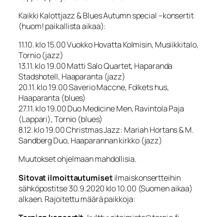
Kaikki Kalottjazz & Blues Autumn special –konsertit
(huom! paikallista aikaa):
11.10. klo 15.00 Vuokko Hovatta Kolmisin, Musiikkitalo,
Tornio (jazz)
13.11. klo 19.00 Matti Salo Quartet, Haparanda
Stadshotell, Haaparanta (jazz)
20.11. klo 19.00 Saverio Maccne, Folkets hus,
Haaparanta (blues)
27.11. klo 19.00 Duo Medicine Men, Ravintola Paja
(Lappari), Tornio (blues)
8.12. klo 19.00 Christmas Jazz: Mariah Hortans & M.
Sandberg Duo, Haaparannan kirkko (jazz)
Muutokset ohjelmaan mahdollisia.
Sitovat ilmoittautumiset
ilmaiskonsertteihin
sähköpostitse 30.9.2020 klo 10.00 (Suomen aikaa)
alkaen. Rajoitettu määrä paikkoja: