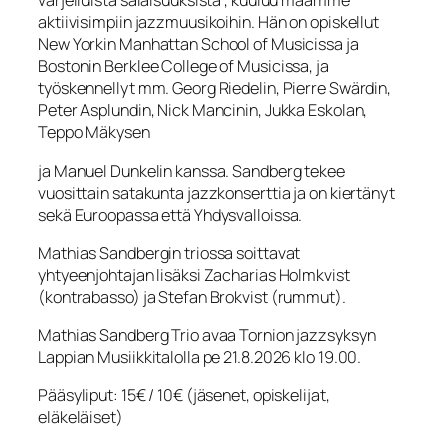
varjelluista salaisuuksista”, kuuluu maamme
aktiivisimpiin jazzmuusikoihin. Hän on opiskellut
New Yorkin Manhattan School of Musicissa ja
Bostonin Berklee College of Musicissa, ja
työskennellyt mm. Georg Riedelin, Pierre Swärdin,
Peter Asplundin, Nick Mancinin, Jukka Eskolan,
Teppo Mäkysen
ja Manuel Dunkelin kanssa. Sandberg tekee
vuosittain satakunta jazzkonserttia ja on kiertänyt
sekä Euroopassa että Yhdysvalloissa.
Mathias Sandbergin triossa soittavat
yhtyeenjohtajan lisäksi Zacharias Holmkvist
(kontrabasso) ja Stefan Brokvist (rummut).
Mathias Sandberg Trio avaa Tornion jazzsyksyn
Lappian Musiikkitalolla pe 21.8.2026 klo 19.00.
Pääsyliput: 15€ / 10€ (jäsenet, opiskelijat,
eläkeläiset)