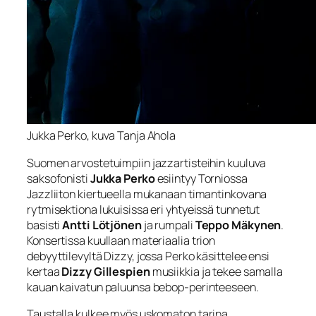
Jukka Perko, kuva Tanja Ahola
Suomen arvostetuimpiin jazzartisteihin kuuluva
saksofonisti
Jukka Perko
esiintyy Torniossa
Jazzliiton kiertueella mukanaan timantinkovana
rytmisektiona lukuisissa eri yhtyeissä tunnetut
basisti
Antti Lötjönen
ja rumpali
Teppo Mäkynen
.
Konsertissa kuullaan materiaalia trion
debyyttilevyltä Dizzy, jossa Perko käsittelee ensi
kertaa
Dizzy Gillespien
musiikkia ja tekee samalla
kauan kaivatun paluunsa bebop-perinteeseen.
Taustalla kulkee myös uskomaton tarina