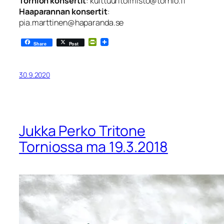
Tornion konsertit
: kulttuuritoimisto@tornio.fi
Haaparannan konsertit
:
pia.marttinen@haparanda.se
PrintFriendly
Share
Post
30.9.2020
Jukka Perko Tritone
Torniossa ma 19.3.2018