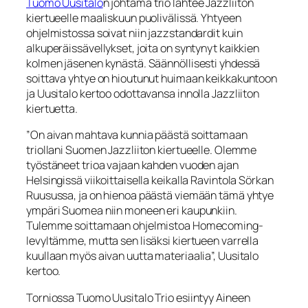
Tuomo Uusitalo
n johtama trio lähtee Jazzliiton
kiertueelle maaliskuun puolivälissä. Yhtyeen
ohjelmistossa soivat niin jazzstandardit kuin
alkuperäissävellykset, joita on syntynyt kaikkien
kolmen jäsenen kynästä. Säännöllisesti yhdessä
soittava yhtye on hioutunut huimaan keikkakuntoon
ja Uusitalo kertoo odottavansa innolla Jazzliiton
kiertuetta.
”On aivan mahtava kunnia päästä soittamaan
triollani Suomen Jazzliiton kiertueelle. Olemme
työstäneet trioa vajaan kahden vuoden ajan
Helsingissä viikoittaisella keikalla Ravintola Sörkan
Ruusussa, ja on hienoa päästä viemään tämä yhtye
ympäri Suomea niin moneen eri kaupunkiin.
Tulemme soittamaan ohjelmistoa Homecoming-
levyltämme, mutta sen lisäksi kiertueen varrella
kuullaan myös aivan uutta materiaalia”, Uusitalo
kertoo.
Torniossa Tuomo Uusitalo Trio esiintyy Aineen