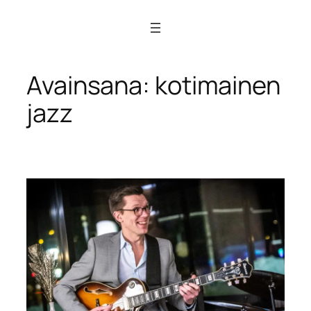
Siirry
sisältöön
Avainsana:
kotimainen
jazz