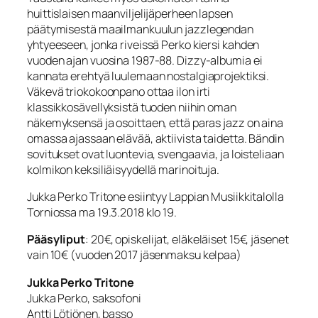
huittislaisen maanviljelijäperheen lapsen
päätymisestä maailmankuulun jazzlegendan
yhtyeeseen, jonka riveissä Perko kiersi kahden
vuoden ajan vuosina 1987-88. Dizzy-albumia ei
kannata erehtyä luulemaan nostalgiaprojektiksi.
Väkevä triokokoonpano ottaa ilon irti
klassikkosävellyksistä tuoden niihin oman
näkemyksensä ja osoittaen, että paras jazz on aina
omassa ajassaan elävää, aktiivista taidetta. Bändin
sovitukset ovat luontevia, svengaavia, ja loisteliaan
kolmikon keksiliäisyydellä marinoituja.
Jukka Perko Tritone esiintyy Lappian Musiikkitalolla
Torniossa ma 19.3.2018 klo 19.
Pääsyliput
: 20€, opiskelijat, eläkeläiset 15€, jäsenet
vain 10€ (vuoden 2017 jäsenmaksu kelpaa)
Jukka Perko Tritone
Jukka Perko, saksofoni
Antti Lötjönen, basso