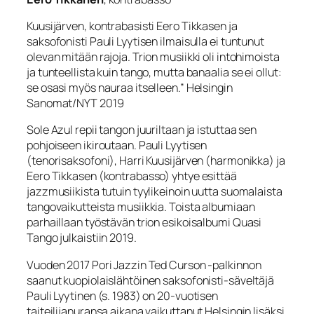
Kuusijärven, kontrabasisti Eero Tikkasen ja
saksofonisti Pauli Lyytisen ilmaisulla ei tuntunut
olevan mitään rajoja. Trion musiikki oli intohimoista
ja tunteellista kuin tango, mutta banaalia se ei ollut:
se osasi myös nauraa itselleen.” Helsingin
Sanomat/NYT 2019
Sole Azul repii tangon juuriltaan ja istuttaa sen
pohjoiseen ikiroutaan. Pauli Lyytisen
(tenorisaksofoni), Harri Kuusijärven (harmonikka) ja
Eero Tikkasen (kontrabasso) yhtye esittää
jazzmusiikista tutuin tyylikeinoin uutta suomalaista
tangovaikutteista musiikkia. Toista albumiaan
parhaillaan työstävän trion esikoisalbumi Quasi
Tango julkaistiin 2019.
Vuoden 2017 Pori Jazzin Ted Curson -palkinnon
saanut kuopiolaislähtöinen saksofonisti-säveltäjä
Pauli Lyytinen (s. 1983) on 20-vuotisen
taiteilijanuransa aikana vaikuttanut Helsingin lisäksi