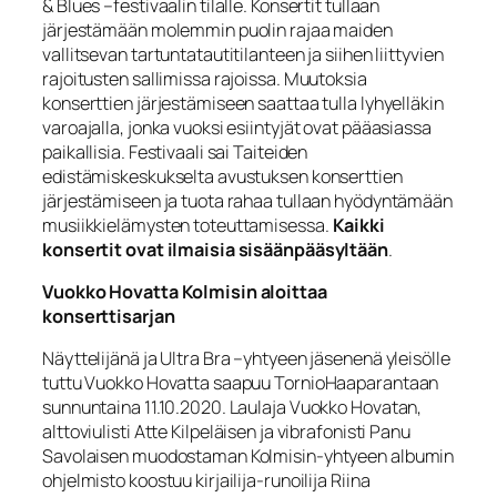
& Blues –festivaalin tilalle. Konsertit tullaan
järjestämään molemmin puolin rajaa maiden
vallitsevan tartuntatautitilanteen ja siihen liittyvien
rajoitusten sallimissa rajoissa. Muutoksia
konserttien järjestämiseen saattaa tulla lyhyelläkin
varoajalla, jonka vuoksi esiintyjät ovat pääasiassa
paikallisia. Festivaali sai Taiteiden
edistämiskeskukselta avustuksen konserttien
järjestämiseen ja tuota rahaa tullaan hyödyntämään
musiikkielämysten toteuttamisessa.
Kaikki
konsertit ovat ilmaisia sisäänpääsyltään
.
Vuokko Hovatta Kolmisin aloittaa
konserttisarjan
Näyttelijänä ja Ultra Bra –yhtyeen jäsenenä yleisölle
tuttu Vuokko Hovatta saapuu TornioHaaparantaan
sunnuntaina 11.10.2020. Laulaja Vuokko Hovatan,
alttoviulisti Atte Kilpeläisen ja vibrafonisti Panu
Savolaisen muodostaman Kolmisin-yhtyeen albumin
ohjelmisto koostuu kirjailija-runoilija Riina