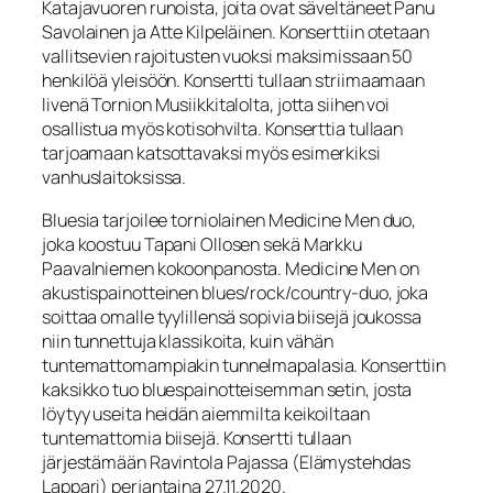
Katajavuoren runoista, joita ovat säveltäneet Panu
Savolainen ja Atte Kilpeläinen. Konserttiin otetaan
vallitsevien rajoitusten vuoksi maksimissaan 50
henkilöä yleisöön. Konsertti tullaan striimaamaan
livenä Tornion Musiikkitalolta, jotta siihen voi
osallistua myös kotisohvilta. Konserttia tullaan
tarjoamaan katsottavaksi myös esimerkiksi
vanhuslaitoksissa.
Bluesia tarjoilee torniolainen Medicine Men duo,
joka koostuu Tapani Ollosen sekä Markku
Paavalniemen kokoonpanosta. Medicine Men on
akustispainotteinen blues/rock/country-duo, joka
soittaa omalle tyylillensä sopivia biisejä joukossa
niin tunnettuja klassikoita, kuin vähän
tuntemattomampiakin tunnelmapalasia. Konserttiin
kaksikko tuo bluespainotteisemman setin, josta
löytyy useita heidän aiemmilta keikoiltaan
tuntemattomia biisejä. Konsertti tullaan
järjestämään Ravintola Pajassa (Elämystehdas
Lappari) perjantaina 27.11.2020.