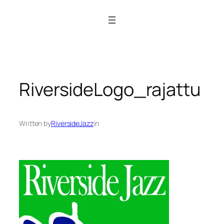
Siirry
sisältöön
RiversideLogo_rajattu
Written by
RiversideJazz
in