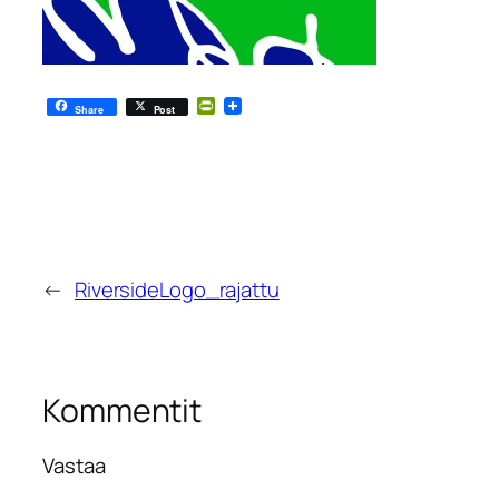
PrintFriendly
Share
Post
←
RiversideLogo_rajattu
Kommentit
Vastaa