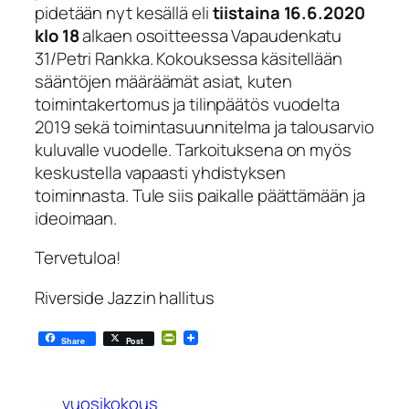
pidetään nyt kesällä eli
tiistaina 16.6.2020
klo 18
alkaen osoitteessa Vapaudenkatu
31/Petri Rankka. Kokouksessa käsitellään
sääntöjen määräämät asiat, kuten
toimintakertomus ja tilinpäätös vuodelta
2019 sekä toimintasuunnitelma ja talousarvio
kuluvalle vuodelle. Tarkoituksena on myös
keskustella vapaasti yhdistyksen
toiminnasta. Tule siis paikalle päättämään ja
ideoimaan.
Tervetuloa!
Riverside Jazzin hallitus
PrintFriendly
Share
Post
vuosikokous