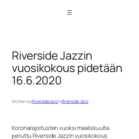
Siirry
sisältöön
Riverside Jazzin
vuosikokous pidetään
16.6.2020
Written by
RiversideJazz
in
Riverside Jazz
Koronarajoitusten vuoksi maaliskuulta
peruttu Riverside Jazzin vuosikokous