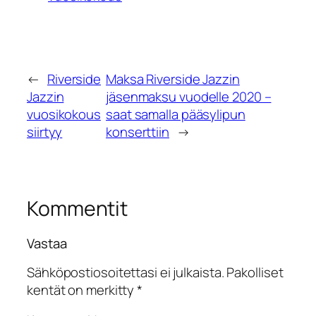
←
Riverside
Maksa Riverside Jazzin
Jazzin
jäsenmaksu vuodelle 2020 –
vuosikokous
saat samalla pääsylipun
siirtyy
konserttiin
→
Kommentit
Vastaa
Sähköpostiosoitettasi ei julkaista.
Pakolliset
kentät on merkitty
*