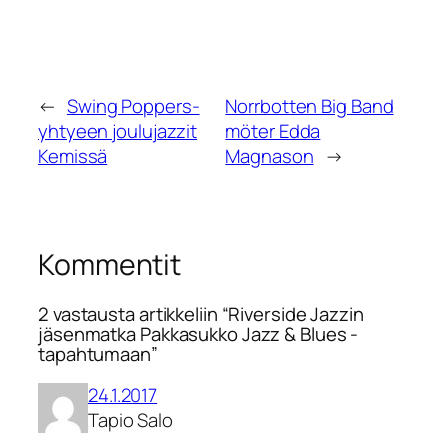
←
Swing Poppers-
Norrbotten Big Band
yhtyeen joulujazzit
möter Edda
Kemissä
Magnason
→
Kommentit
2 vastausta artikkeliin “Riverside Jazzin
jäsenmatka Pakkasukko Jazz & Blues -
tapahtumaan”
24.1.2017
Tapio Salo