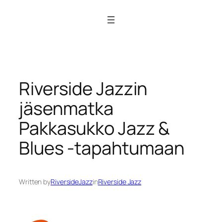
Siirry
sisältöön
Riverside Jazzin
jäsenmatka
Pakkasukko Jazz &
Blues -tapahtumaan
Written by
RiversideJazz
in
Riverside Jazz