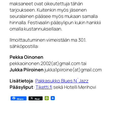
maksaneet ovat oikeutettuja tähän
tarjoukseen. Kuitenkin myös jäsenen
seuralainen pääsee myös mukaan samalla
hinnalla. Festivaalin pääsylipun kukin hankkii
omalla kustannuksellaan.
Ilmoittautuminen viimeistään ma 30.1.
sähköpostilla:
Pekka Oinonen
pekkaoinonen.2002(at)gmail.com tai
Jukka Piiroinen
jukka1piiroine(at)gmail.com
Lisätietoja
:
Pakkasukko Blues N´Jazz
Pääsyliput
:
Tiketti.fi
sekä Hotelli Merihovi
PrintFriendly
Share
Post