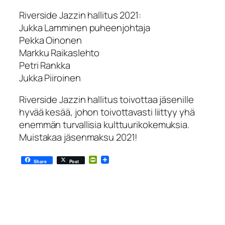
Riverside Jazzin hallitus 2021:
Jukka Lamminen puheenjohtaja
Pekka Oinonen
Markku Raikaslehto
Petri Rankka
Jukka Piiroinen
Riverside Jazzin hallitus toivottaa jäsenille
hyvää kesää, johon toivottavasti liittyy yhä
enemmän turvallisia kulttuurikokemuksia.
Muistakaa jäsenmaksu 2021!
PrintFriendly
Share
Post