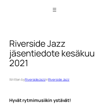
Siirry
sisältöön
Riverside Jazz
jäsentiedote kesäkuu
2021
Written by
RiversideJazz
in
Riverside Jazz
Hyvät rytmimusiikin ystävät!