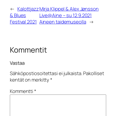
←
Kalottjazz
Mirja Klippel & Alex Jønsson
& Blues
Live@Aine – su 12.9.2021
Festival 2021
Aineen taidemuseolla
→
Kommentit
Vastaa
Sähköpostiosoitettasi ei julkaista.
Pakolliset
kentät on merkitty
*
Kommentti
*