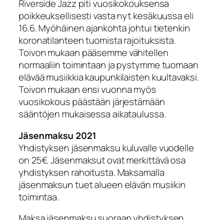
Riverside Jazz piti vuosikokouksensa
poikkeuksellisesti vasta nyt kesäkuussa eli
16.6. Myöhäinen ajankohta johtui tietenkin
koronatilanteen tuomista rajoituksista.
Toivon mukaan pääsemme vähitellen
normaaliin toimintaan ja pystymme tuomaan
elävää musiikkia kaupunkilaisten kuultavaksi.
Toivon mukaan ensi vuonna myös
vuosikokous päästään järjestämään
sääntöjen mukaisessa aikataulussa.
Jäsenmaksu 2021
Yhdistyksen jäsenmaksu kuluvalle vuodelle
on 25€. Jäsenmaksut ovat merkittävä osa
yhdistyksen rahoitusta. Maksamalla
jäsenmaksun tuet alueen elävän musiikin
toimintaa.
Maksa jäsenmaksu suoraan yhdistyksen