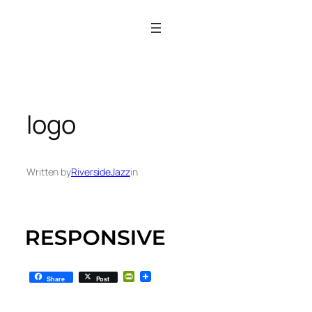
Siirry
sisältöön
logo
Written by
RiversideJazz
in
PrintFriendly
Share
Post