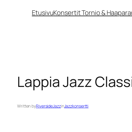
Siirry
Etusivu
Konsertit Tornio & Haapara
sisältöön
Lappia Jazz Classi
Written by
RiversideJazz
in
Jazzkonsertti