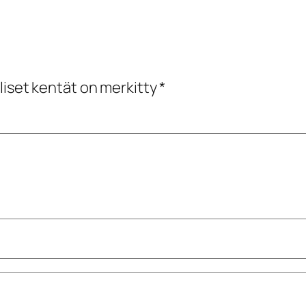
liset kentät on merkitty
*