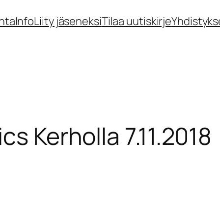
nta
Info
Liity jäseneksi
Tilaa uutiskirje
Yhdistyks
cs Kerholla 7.11.2018