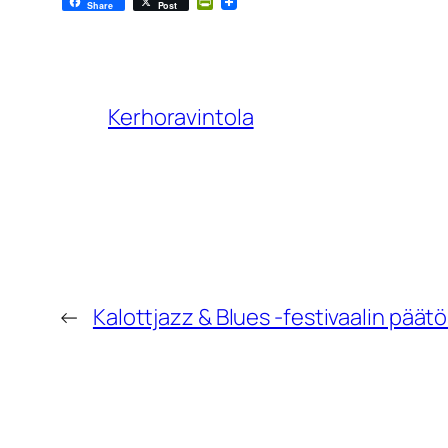
PrintFriendly
Share
Post
Kerhoravintola
←
Kalottjazz & Blues -festivaalin päätö