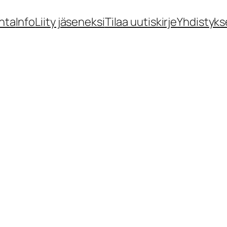
nta
Info
Liity jäseneksi
Tilaa uutiskirje
Yhdistyks