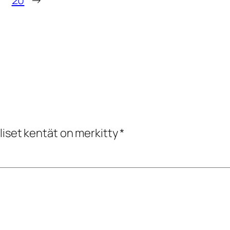
20
→
liset kentät on merkitty
*