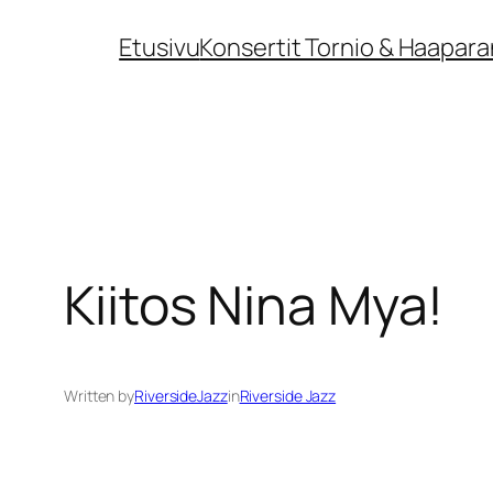
Siirry
Etusivu
Konsertit Tornio & Haapara
sisältöön
Kiitos Nina Mya!
Written by
RiversideJazz
in
Riverside Jazz