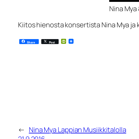
Nina Mya 
Kiitos hienosta konsertista Nina Mya ja k
PrintFriendly
Share
Post
←
Nina Mya Lappian Musiikkitalolla