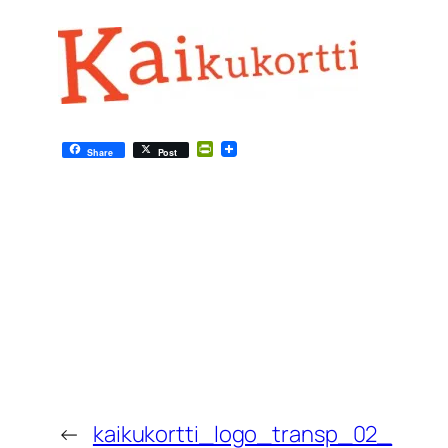
PrintFriendly
Share
Post
←
kaikukortti_logo_transp_02_