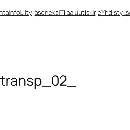
nta
Info
Liity jäseneksi
Tilaa uutiskirje
Yhdistyks
_transp_02_