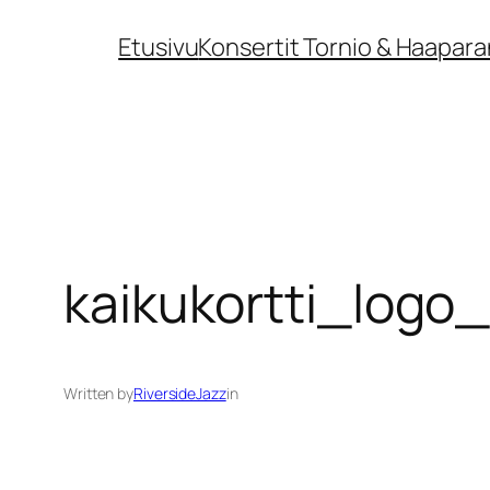
Siirry
Etusivu
Konsertit Tornio & Haapara
sisältöön
kaikukortti_logo
Written by
RiversideJazz
in