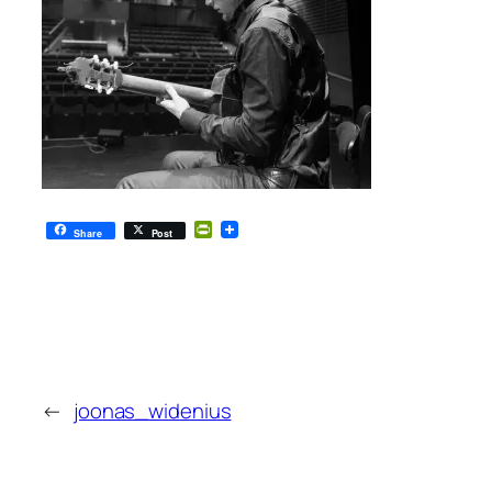
PrintFriendly
Share
Post
←
joonas_widenius