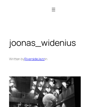
Siirry
sisältöön
joonas_widenius
Written by
RiversideJazz
in