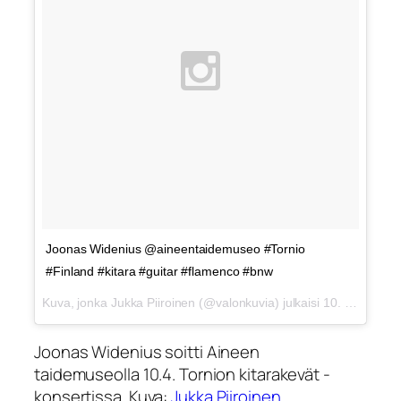
Joonas Widenius @aineentaidemuseo #Tornio
#Finland #kitara #guitar #flamenco #bnw
Kuva, jonka Jukka Piiroinen (@valonkuvia) julkaisi
10. 04ta 2015 klo 11.02 PDT
Joonas Widenius soitti Aineen
taidemuseolla 10.4. Tornion kitarakevät -
konsertissa. Kuva:
Jukka Piiroinen