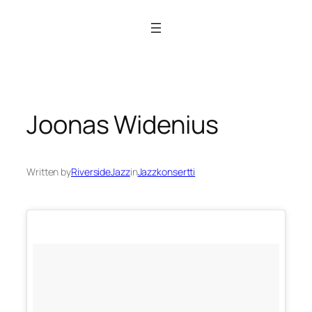
Siirry
sisältöön
Joonas Widenius
Written by
RiversideJazz
in
Jazzkonsertti