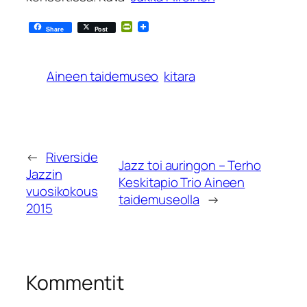
PrintFriendly
Share
Post
Aineen taidemuseo
kitara
←
Riverside
Jazz toi auringon – Terho
Jazzin
Keskitapio Trio Aineen
vuosikokous
taidemuseolla
→
2015
Kommentit