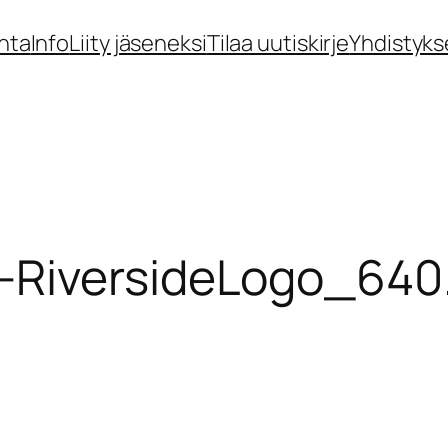
nta
Info
Liity jäseneksi
Tilaa uutiskirje
Yhdistyks
-RiversideLogo_640