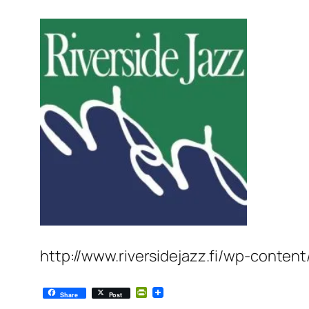
http://www.riversidejazz.fi/wp-conte
PrintFriendly
Share
Post