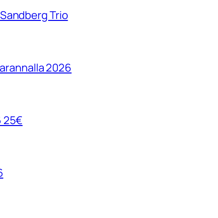
 Sandberg Trio
parannalla 2026
6 25€
6