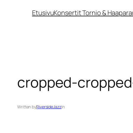
Siirry
Etusivu
Konsertit Tornio & Haapara
sisältöön
cropped-cropped
Written by
RiversideJazz
in