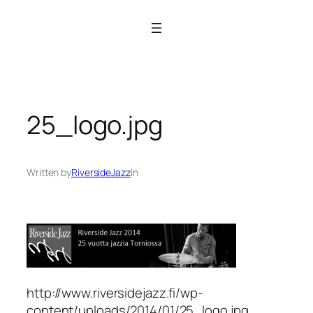
Siirry
sisältöön
25_logo.jpg
Written by
RiversideJazz
in
http://www.riversidejazz.fi/wp-
content/uploads/2014/01/25_logo.jpg