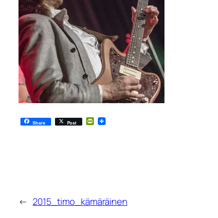
PrintFriendly
Share
Post
←
2015_timo_kämäräinen