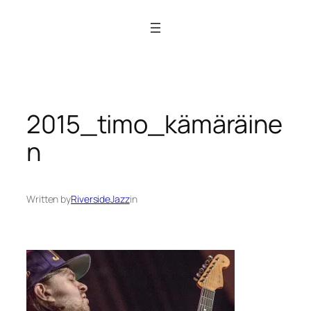
Siirry
sisältöön
2015_timo_kämäräine
n
Written by
RiversideJazz
in