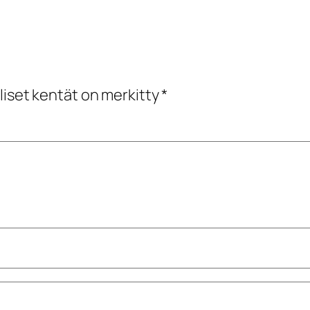
liset kentät on merkitty
*