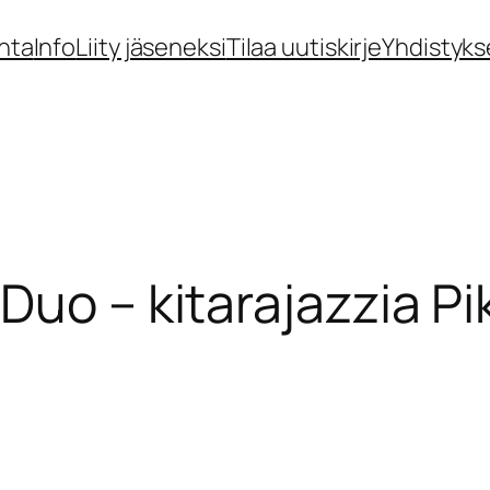
nta
Info
Liity jäseneksi
Tilaa uutiskirje
Yhdistyks
Duo – kitarajazzia Pi