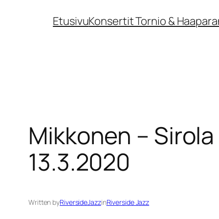
Siirry
Etusivu
Konsertit Tornio & Haapara
sisältöön
Mikkonen – Sirola 
13.3.2020
Written by
RiversideJazz
in
Riverside Jazz