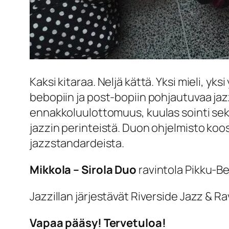
Kaksi kitaraa. Neljä kättä. Yksi mieli, yks
bebopiin ja post-bopiin pohjautuvaa ja
ennakkoluulottomuus, kuulas sointi sek
jazzin perinteistä. Duon ohjelmisto koos
jazzstandardeista.
Mikkola – Sirola Duo
ravintola Pikku-Ber
Jazzillan järjestävät Riverside Jazz & Ra
Vapaa pääsy! Tervetuloa!