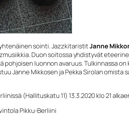
i yhtenäinen sointi. Jazzkitaristit
Janne Mikko
zzmusiikkia. Duon soitossa yhdistyvät eteeri
ä pohjoisen luonnon avaruus. Tulkinnassa on 
tuu Janne Mikkosen ja Pekka Sirolan omista säv
liinissä (Hallituskatu 11) 13.3.2020 klo 21 alkae
vintola Pikku-Berliini