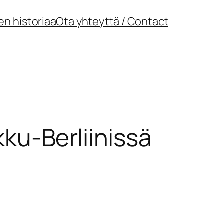
en historiaa
Ota yhteyttä / Contact
kku-Berliinissä