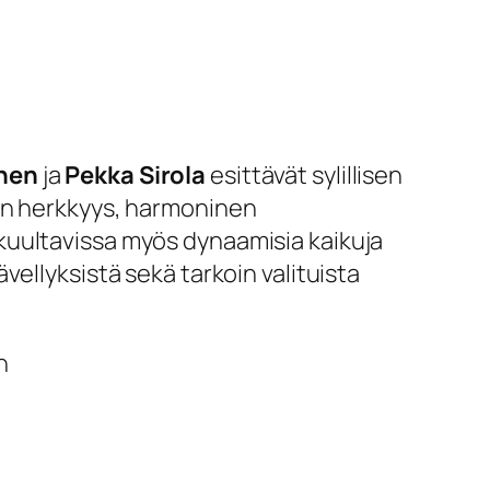
nen
ja
Pekka Sirola
esittävät sylillisen
nen herkkyys, harmoninen
kuultavissa myös dynaamisia kaikuja
ellyksistä sekä tarkoin valituista
n