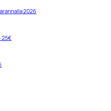
parannalla 2026
6 25€
6