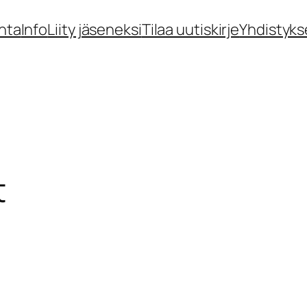
nta
Info
Liity jäseneksi
Tilaa uutiskirje
Yhdistyks
t