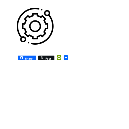
PrintFriendly
Share
Post