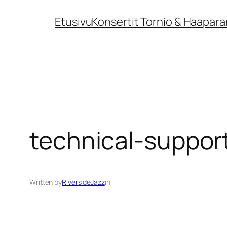
Siirry
Etusivu
Konsertit Tornio & Haapara
sisältöön
technical-suppor
Written by
RiversideJazz
in