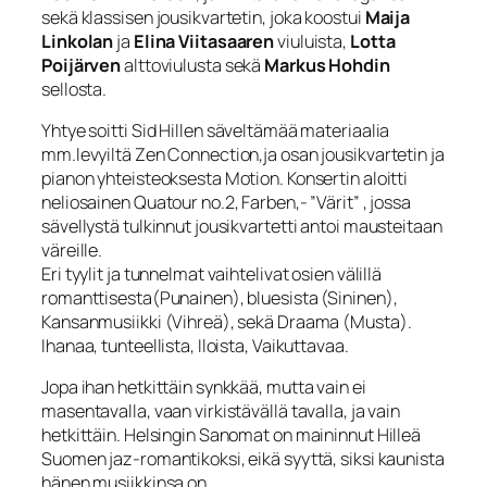
sekä klassisen jousikvartetin, joka koostui
Maija
Linkolan
ja
Elina Viitasaaren
viuluista,
Lotta
Poijärven
alttoviulusta sekä
Markus Hohdin
sellosta.
Yhtye soitti Sid Hillen säveltämää materiaalia
mm.levyiltä Zen Connection,ja osan jousikvartetin ja
pianon yhteisteoksesta Motion. Konsertin aloitti
neliosainen Quatour no.2, Farben,- ”Värit” , jossa
sävellystä tulkinnut jousikvartetti antoi mausteitaan
väreille.
Eri tyylit ja tunnelmat vaihtelivat osien välillä
romanttisesta(Punainen), bluesista (Sininen),
Kansanmusiikki (Vihreä), sekä Draama (Musta).
Ihanaa, tunteellista, Iloista, Vaikuttavaa.
Jopa ihan hetkittäin synkkää, mutta vain ei
masentavalla, vaan virkistävällä tavalla, ja vain
hetkittäin. Helsingin Sanomat on maininnut Hilleä
Suomen jaz-romantikoksi, eikä syyttä, siksi kaunista
hänen musiikkinsa on.