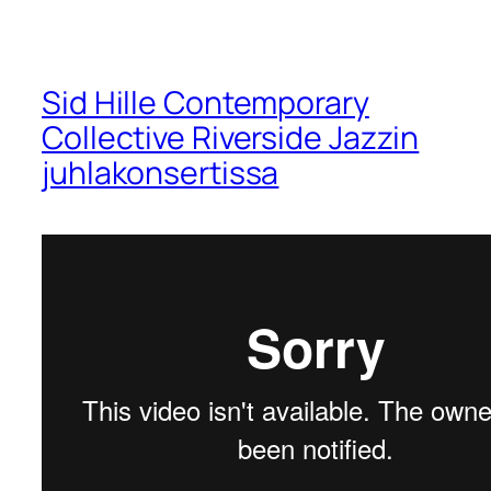
Sid Hille Contemporary
Collective Riverside Jazzin
juhlakonsertissa