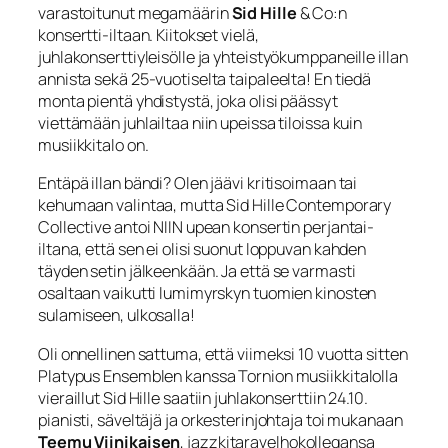
varastoitunut megamäärin
Sid Hille
& Co:n
konsertti-iltaan. Kiitokset vielä,
juhlakonserttiyleisölle ja yhteistyökumppaneille illan
annista sekä 25-vuotiselta taipaleelta! En tiedä
monta pientä yhdistystä, joka olisi päässyt
viettämään juhlailtaa niin upeissa tiloissa kuin
musiikkitalo on.
Entäpä illan bändi? Olen jäävi kritisoimaan tai
kehumaan valintaa, mutta Sid Hille Contemporary
Collective antoi NIIN upean konsertin perjantai-
iltana, että sen ei olisi suonut loppuvan kahden
täyden setin jälkeenkään. Ja että se varmasti
osaltaan vaikutti lumimyrskyn tuomien kinosten
sulamiseen, ulkosalla!
Oli onnellinen sattuma, että viimeksi 10 vuotta sitten
Platypus Ensemblen kanssa Tornion musiikkitalolla
vieraillut Sid Hille saatiin juhlakonserttiin 24.10.
pianisti, säveltäjä ja orkesterinjohtaja toi mukanaan
Teemu Viinikaisen
, jazzkitaravelhokollegansa