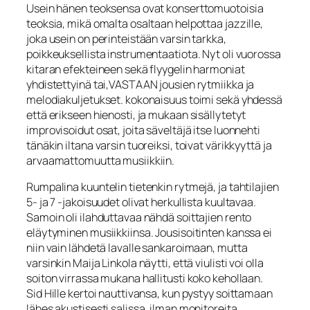
Usein hänen teoksensa ovat konserttomuotoisia
teoksia, mikä omalta osaltaan helpottaa jazzille,
joka usein on perinteistään varsin tarkka,
poikkeuksellista instrumentaatiota. Nyt oli vuorossa
kitaran efekteineen sekä flyygelin harmoniat
yhdistettyinä tai,VASTAAN jousien rytmiikka ja
melodiakuljetukset. kokonaisuus toimi sekä yhdessä
että erikseen hienosti, ja mukaan sisällytetyt
improvisoidut osat, joita säveltäjä itse luonnehti
tänäkin iltana varsin tuoreiksi, toivat värikkyyttä ja
arvaamattomuutta musiikkiin.
Rumpalina kuuntelin tietenkin rytmejä, ja tahtilajien
5- ja 7 -jakoisuudet olivat herkullista kuultavaa.
Samoin oli ilahduttavaa nähdä soittajien rento
eläytyminen musiikkiinsa. Jousisoitinten kanssa ei
niin vain lähdetä lavalle sankaroimaan, mutta
varsinkin Maija Linkola näytti, että viulisti voi olla
soiton virrassa mukana hallitusti koko kehollaan.
Sid Hille kertoi nauttivansa, kun pystyy soittamaan
lähes akustisesti salissa, ilman monitoreita.