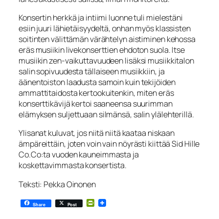
Konsertin herkkä ja intiimi luonne tuli mielestäni
esiin juuri lähietäisyydeltä, onhan myös klassisten
soitinten välittämän värähtelyn aistiminen kehossa
eräs musiikin livekonserttien ehdoton suola. Itse
musiikin zen-vaikuttavuudeen lisäksi musiikkitalon
salin sopivuudesta tällaiseen musiikkiin, ja
äänentoiston laadusta samoin kuin tekijöiden
ammattitaidosta kertookuitenkin, miten eräs
konserttikävijä kertoi saaneensa suurimman
elämyksen suljettuaan silmänsä, salin ylälehterillä.
Ylisanat kuluvat, jos niitä niitä kaataa niskaan
ämpäreittäin, joten voin vain nöyrästi kiittää Sid Hille
Co.Co:ta vuoden kauneimmasta ja
koskettavimmasta konsertista.
Teksti: Pekka Oinonen
PrintFriendly
Share
Post