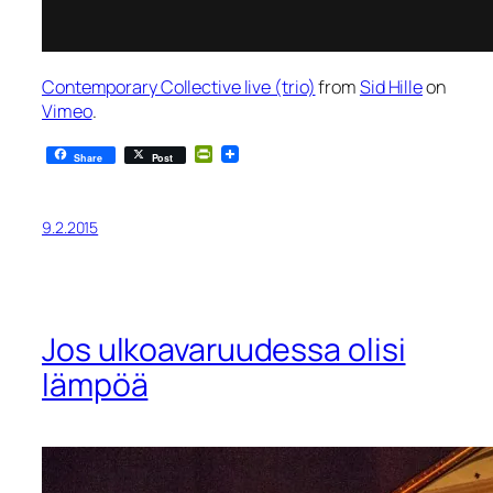
Contemporary Collective live (trio)
from
Sid Hille
on
Vimeo
.
PrintFriendly
Share
Post
9.2.2015
Jos ulkoavaruudessa olisi
lämpöä