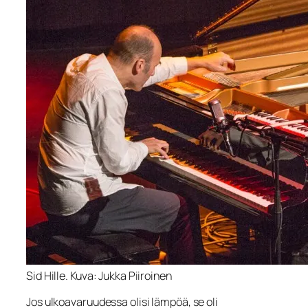
Sid Hille. Kuva: Jukka Piiroinen
Jos ulkoavaruudessa olisi lämpöä, se oli