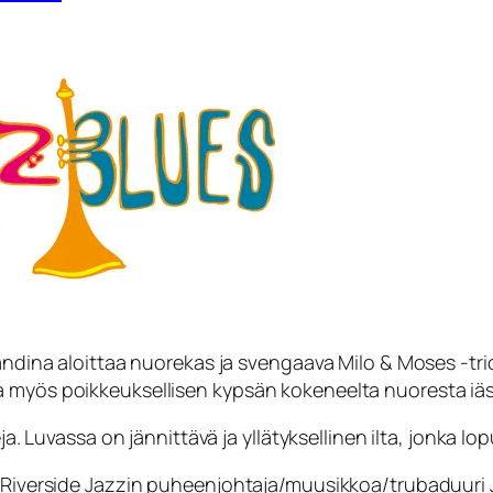
bandina aloittaa nuorekas ja svengaava Milo & Moses -trio
a myös poikkeuksellisen kypsän kokeneelta nuoresta iäs
ja. Luvassa on jännittävä ja yllätyksellinen ilta, jonka l
ii Riverside Jazzin puheenjohtaja/muusikkoa/trubaduur