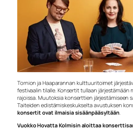
Tornion ja Haaparannan kulttuuritoimet järjestä
festivaalin tilalle. Konsertit tullaan järjestämää
rajoissa. Muutoksia konserttien järjestämiseen saat
Taiteiden edistämiskeskukselta avustuksen kons
konsertit ovat ilmaisia sisäänpääsyltään
.
Vuokko Hovatta Kolmisin aloittaa konserttisa