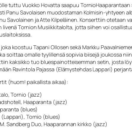
isölle tuttu Vuokko Hovatta saapuu TornioHaaparantaan 
onisti Panu Savolaisen muodostaman Kolmisin-yhtyeen albu
nu Savolainen ja Atte Kilpeläinen. Konserttiin otetaan v
livenä Tornion Musiikkitalolta, jotta siihen voi osallist
slaitoksissa.
uo, joka koostuu Tapani Ollosen sekä Markku Paavalnie
 soittaa omalle tyylillensä sopivia biisejä joukossa niin
in kaksikko tuo bluespainotteisemman setin, josta löyt
ämään Ravintola Pajassa (Elämystehdas Lappari) perjanta
tit (huom! paikallista aikaa):
talo, Tornio (jazz)
tadshotell, Haaparanta (jazz)
aparanta (blues)
 (Lappari), Tornio (blues)
& M. Sandberg Duo, Haaparannan kirkko (jazz)