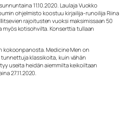
sunnuntaina 11.10.2020. Laulaja Vuokko
min ohjelmisto koostuu kirjailija-runoilija Riina
allitsevien rajoitusten vuoksi maksimissaan 50
ua myös kotisohvilta. Konserttia tullaan
men kokoonpanosta. Medicine Men on
 tunnettuja klassikoita, kuin vähän
yy useita heidän aiemmilta keikoiltaan
ina 27.11.2020.