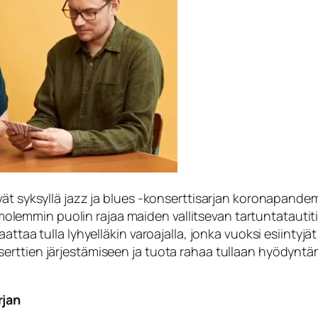
vät syksyllä jazz ja blues -konserttisarjan koronapandem
n molemmin puolin rajaa maiden vallitsevan tartuntatautitil
taa tulla lyhyelläkin varoajalla, jonka vuoksi esiintyjät 
erttien järjestämiseen ja tuota rahaa tullaan hyödynt
rjan