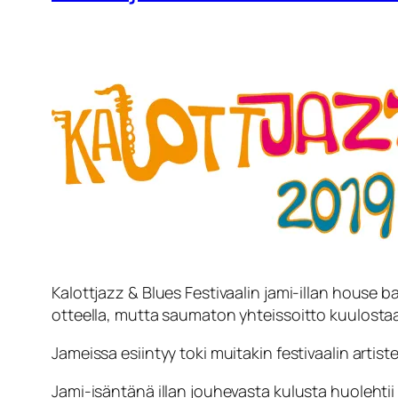
Kalottjazz & Blues Festivaalin jami-illan house 
otteella, mutta saumaton yhteissoitto kuulosta
Jameissa esiintyy toki muitakin festivaalin artiste
Jami-isäntänä illan jouhevasta kulusta huoleht