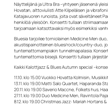
Näyttelijänä ja Ultra Bra –yhtyeen jäsenenä yle
Hovatan, alttoviulisti Atte Kilpeläisen ja vibraf
Katajavuoren runoista, joita ovat säveltäneet Pa
henkilöä yleisöön. Konsertti tullaan striimaamaan 
tarjoamaan katsottavaksi myös esimerkiksi vanhu
Bluesia tarjoilee torniolainen Medicine Men d
akustispainotteinen blues/rock/country-duo, joka
tuntemattomampiakin tunnelmapalasia. Konsertti
tuntemattomia biisejä. Konsertti tullaan järjest
Kaikki Kalottjazz & Blues Autumn special –konser
11.10. klo 15.00 Vuokko Hovatta Kolmisin, Musiikki
13.11. klo 19.00 Matti Salo Quartet, Haparanda S
20.11. klo 19.00 Saverio Maccne, Folkets hus, Ha
27.11. klo 19.00 Duo Medicine Men, Ravintola Paja
8.12. klo 19.00 Christmas Jazz: Mariah Hortans 