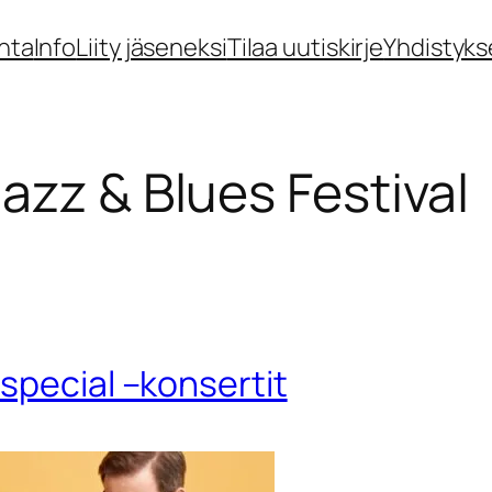
nta
Info
Liity jäseneksi
Tilaa uutiskirje
Yhdistyks
jazz & Blues Festival
special –konsertit