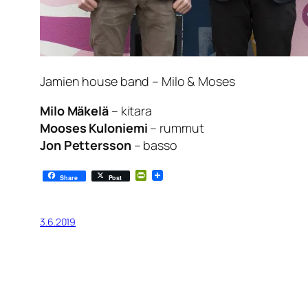
Jamien house band – Milo & Moses
Milo Mäkelä
– kitara
Mooses Kuloniemi
– rummut
Jon Pettersson
– basso
PrintFriendly
Share
Post
3.6.2019