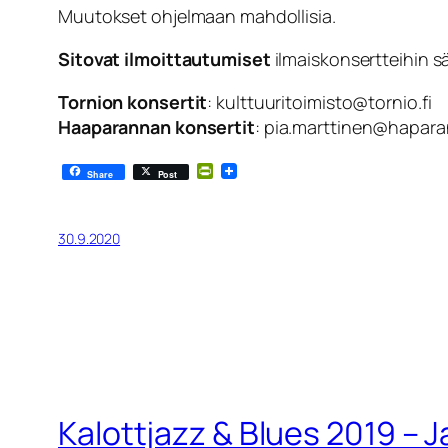
Muutokset ohjelmaan mahdollisia.
Sitovat ilmoittautumiset
ilmaiskonsertteihin s
Tornion konsertit
: kulttuuritoimisto@tornio.fi
Haaparannan konsertit
: pia.marttinen@hapara
PrintFriendly
Share
Post
30.9.2020
Kalottjazz & Blues 2019 – J