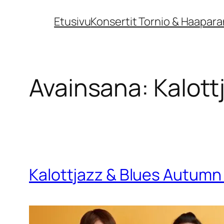
Siirry
Etusivu
Konsertit Tornio & Haapara
sisältöön
Avainsana:
Kalott
Kalottjazz & Blues Autumn 