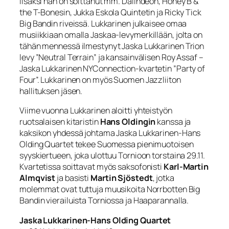
lisäksi hän on soittanut mm. Dalindèon, Honey B &
the T-Bonesin, Jukka Eskola Quintetin ja Ricky Tick
Big Bandin riveissä. Lukkarinen julkaisee omaa
musiikkiaan omalla Jaskaa-levymerkillään, jolta on
tähän mennessä ilmestynyt Jaska Lukkarinen Trion
levy ”Neutral Terrain” ja kansainvälisen Roy Assaf –
Jaska Lukkarinen NYConnection-kvartetin ”Party of
Four”. Lukkarinen on myös Suomen Jazzliiton
hallituksen jäsen.
Viime vuonna Lukkarinen aloitti yhteistyön
ruotsalaisen kitaristin
Hans Oldingin
kanssa ja
kaksikon yhdessä johtama Jaska Lukkarinen-Hans
Olding Quartet tekee Suomessa pienimuotoisen
syyskiertueen, joka ulottuu Tornioon torstaina 29.11.
Kvartetissa soittavat myös saksofonisti
Karl-Martin
Almqvist
ja basisti
Martin Sjöstedt
, jotka
molemmat ovat tuttuja muusikoita Norrbotten Big
Bandin vierailuista Torniossa ja Haaparannalla.
Jaska Lukkarinen-Hans Olding Quartet