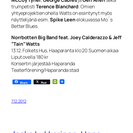
trumpetisti
Terence Blanchard
. Omien
yhtyeprojektien ohella Watts on esiintynyt myös
näyttelijänä esim.
Spike Leen
elokuvassa Mo´s
Better Blues.
Norrbotten Big Band feat. Joey Calderazzo & Jeff
”Tain” Watts
13.12. Folkets Hus, Haaparanta klo 20 Suomen aikaa
Liput ovella 180 kr
Konsertin järjestää Haparanda
Teaterförening/Haparanda stad
PrintFriendly
Share
Post
7.12.2012