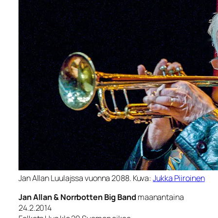
Jan Allan Luulajssa vuonna 2088. Kuva:
Jukka Piiroinen
Jan Allan & Norrbotten Big Band
maanantaina
24.2.2014