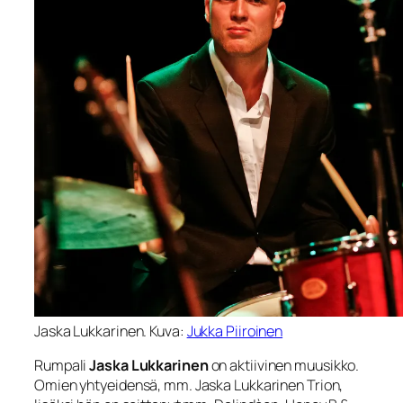
Jaska Lukkarinen. Kuva:
Jukka Piiroinen
Rumpali
Jaska Lukkarinen
on aktiivinen muusikko.
Omien yhtyeidensä, mm. Jaska Lukkarinen Trion,