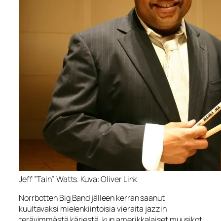
Jeff ”Tain” Watts. Kuva: Oliver Link
Norrbotten Big Band jälleen kerran saanut
kuultavaksi mielenkiintoisia vieraita jazzin
terävimmästä kärjestä, kun amerikkalaiset muusikot