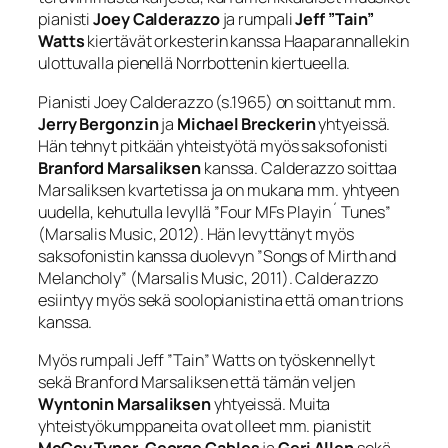
pianisti
Joey Calderazzo
ja rumpali
Jeff ”Tain”
Watts
kiertävät orkesterin kanssa Haaparannallekin
ulottuvalla pienellä Norrbottenin kiertueella.
Pianisti Joey Calderazzo (s.1965) on soittanut mm.
Jerry Bergonzin
ja
Michael Breckerin
yhtyeissä.
Hän tehnyt pitkään yhteistyötä myös saksofonisti
Branford Marsaliksen
kanssa. Calderazzo soittaa
Marsaliksen kvartetissa ja on mukana mm. yhtyeen
uudella, kehutulla levyllä ”Four MFs Playin´ Tunes”
(Marsalis Music, 2012). Hän levyttänyt myös
saksofonistin kanssa duolevyn ”Songs of Mirth and
Melancholy” (Marsalis Music, 2011). Calderazzo
esiintyy myös sekä soolopianistina että oman trions
kanssa.
Myös rumpali Jeff ”Tain” Watts on työskennellyt
sekä Branford Marsaliksen että tämän veljen
Wyntonin Marsaliksen
yhtyeissä. Muita
yhteistyökumppaneita ovat olleet mm. pianistit
McCoy Tyner
,
George Cables
ja
Geri Allen
sekä