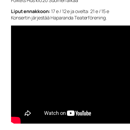
Folkets Hus klo 20 Suomen aikaa
Liput ennakkoon:
17 e / 12 e ja ovelta: 21 e / 15 e
Konsertin järjestää Haparanda Teaterförening.