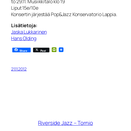
to 29.11. Musiikkitalo klo 19
Liput 15e/10e
Konsertin järjestää Pop&Jazz Konservatorio Lappia.
Lisätietoja:
Jaska Lukkarinen
Hans Olding
PrintFriendly
Share
Post
21.11.2012
Riverside Jazz – Tornio