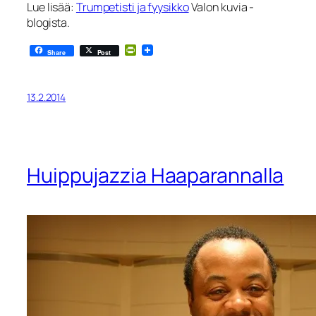
Lue lisää:
Trumpetisti ja fyysikko
Valon kuvia -
blogista.
PrintFriendly
Share
Post
13.2.2014
Huippujazzia Haaparannalla