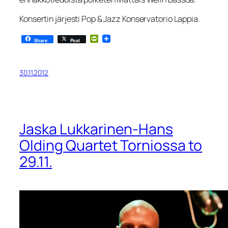
Konsertin järjesti Pop & Jazz Konservatorio Lappia.
PrintFriendly
Share
Post
30.11.2012
Jaska Lukkarinen-Hans
Olding Quartet Torniossa to
29.11.