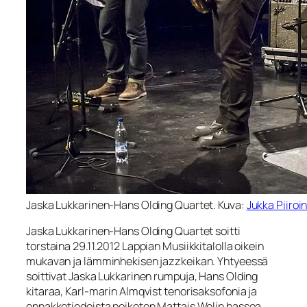
Jaska Lukkarinen-Hans Olding Quartet. Kuva:
Jukka Piiroi
Jaska Lukkarinen-Hans Olding Quartet soitti
torstaina 29.11.2012 Lappian Musiikkitalolla oikein
mukavan ja lämminhekisen jazzkeikan. Yhtyeessä
soittivat Jaska Lukkarinen rumpuja, Hans Olding
kitaraa, Karl-marin Almqvist tenorisaksofonia ja
ennakkotiedoista poiketen Mattais Welin bassoa.