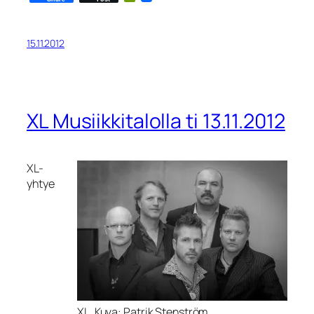
15.11.2012
XL Musiikkitalolla ti 13.11.2012
XL-
yhtye
XL. Kuva: Patrik Stenström