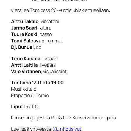
vierailee Torniossa 20-vuotisjuhlakiertueellaan:
Arttu Takalo
, vibrafoni
Jarmo Saari
, kitara
Tuure Koski
, basso
Tomi Salesvuo
, rummut
Dj. Bunuel
, cd
Timo Kuisma
, liveääni
Antti Laitila
, liveääni
Valo Virtanen
, visualisointi
Tiistaina 13.11. klo 19.00
Musiikkitalo
Etappitie 6, Tornio
Liput
15 / 10€
Konsertin järjestää Pop&Jazz Konservatorio Lappia.
Lue lisää yhtyeestä:
XL:n kotisivut
.