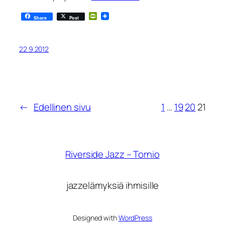
PrintFriendly
Share
Post
22.9.2012
←
Edellinen sivu
1
…
19
20
21
Riverside Jazz – Tornio
jazzelämyksiä ihmisille
Designed with
WordPress