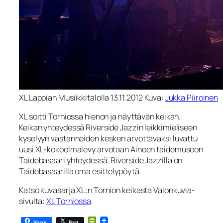
XL Lappian Musiikkitalolla 13.11.2012 Kuva:
Jukka Piiroinen
XL soitti Torniossa hienon ja näyttävän keikan.
Keikan yhteydessä Riverside Jazzin leikkimieliseen
kyselyyn vastanneiden kesken arvottavaksi luvattu
uusi XL-kokoelmalevy arvotaan Aineen taidemuseon
Taidebasaari yhteydessä. Riverside Jazzilla on
Taidebasaarilla oma esittelypöytä.
Katso kuvasarja XL:n Tornion keikasta Valonkuvia-
sivulta:
XL Torniossa
.
PrintFriendly
Share
Post